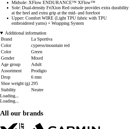
Midsole: XFlow ENDURANCE™ XFlow™
Sole: Dual-density FriXion Red outsole provides extra durability
at the heel and extra grip at the mid- and forefoot
Upper: Comfort WIRE (Light TPU fabric with TPU
embroidered yarns) + Wrapping System
Additional information
Brand
La Sportiva
Color
cypress/mountain red
Color
Green
Gender
Mixed
Age group
Adult
Assortment
Prodigio
Drop
6 mm
Shoe weight (g)
295
Stability
Neutre
Loading...
Loading...
All our brands