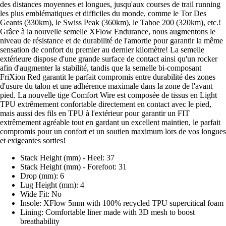
des distances moyennes et longues, jusqu'aux courses de trail running
les plus emblématiques et difficiles du monde, comme le Tor Des
Geants (330km), le Swiss Peak (360km), le Tahoe 200 (320km), etc.!
Grâce à la nouvelle semelle XFlow Endurance, nous augmentons le
niveau de résistance et de durabilité de l'amortie pour garantir la même
sensation de confort du premier au dernier kilomètre! La semelle
extérieure dispose d'une grande surface de contact ainsi qu'un rocker
afin d'augmenter la stabilité, tandis que la semelle bi-composant
FriXion Red garantit le parfait compromis entre durabilité des zones
d'usure du talon et une adhérence maximale dans la zone de l'avant
pied. La nouvelle tige Comfort Wire est composée de tissus en Light
TPU extrêmement confortable directement en contact avec le pied,
mais aussi des fils en TPU à l'extérieur pour garantir un FIT
extrêmement agréable tout en gardant un excellent maintien, le parfait
compromis pour un confort et un soutien maximum lors de vos longues
et exigeantes sorties!
Stack Height (mm) - Heel: 37
Stack Height (mm) - Forefoot: 31
Drop (mm): 6
Lug Height (mm): 4
Wide Fit: No
Insole: XFlow 5mm with 100% recycled TPU supercitical foam
Lining: Comfortable liner made with 3D mesh to boost
breathability