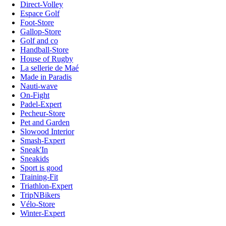
Direct-Volley
Espace Golf
Foot-Store
Gallop-Store
Golf and co
Handball-Store
House of Rugby
La sellerie de Maé
Made in Paradis
Nauti-wave
On-Fight
Padel-Expert
Pecheur-Store
Pet and Garden
Slowood Interior
Smash-Expert
Sneak'In
Sneakids
Sport is good
Training-Fit
Triathlon-Expert
TripNBikers
Vélo-Store
Winter-Expert