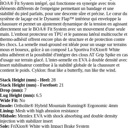
BOA® Fit System intégré, qui fonctionne en synergie avec trois
éléments différents de l'empeigne permettant un bandage et une
stabilité du pied parfaits, pour une descente sûre et précise. Le cœur du
système de laçage est le Dynamic Flap™ intérieur qui enveloppe la
chaussure et permet un ajustement dynamique de la tension en agissant
directement sur le BOA® Fit System avec un mouvement d'une seule
main. L'embout protecteur en TPU et le panneau latéral multicouche et
thermo-adhésif offrent encore plus de structure et de protection contre
les chocs. La semelle mud-ground est idéale pour un usage sur terrains
mous et boueux, grâce à un composé La Sportiva FriXion® White
ultra adhérent et la possibilité d'intégrer des clous AT Grip Spike en cas
d'usage sur terrain glacé. L'inter-semelle en EVA à double densité avec
insert stabilisateur contribue à la stabilité globale de la chaussure et
contient le poids. Cyklon: float like a butterfly, run like the wind.
Stack Height (mm) - Heel:
28
Stack Height (mm) - Forefoot:
21
Drop (mm):
7
Lug Height (mm):
6.5
Wide Fit:
No
Insole:
Ortholite® Hybrid Mountain Running® Ergonomic 4mm
Lining:
Mesh with high abrasion resistance
Midsole:
Memlex EVA with shock absorbing and double density
injection with stabilizer insert
Sole:
FriXion® White with Impact Brake System