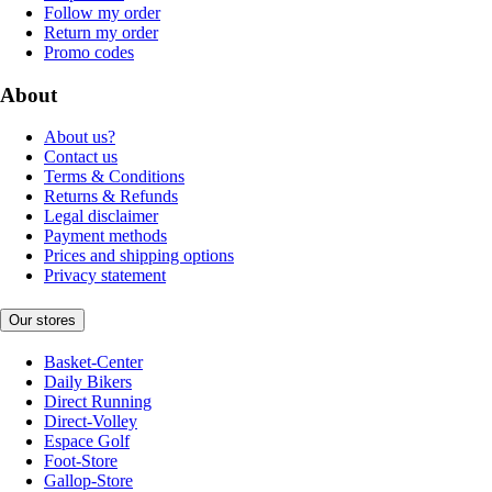
Follow my order
Return my order
Promo codes
About
About us?
Contact us
Terms & Conditions
Returns & Refunds
Legal disclaimer
Payment methods
Prices and shipping options
Privacy statement
Our stores
Basket-Center
Daily Bikers
Direct Running
Direct-Volley
Espace Golf
Foot-Store
Gallop-Store