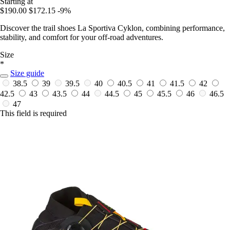
Starting at
$190.00
$172.15
-9%
Discover the trail shoes La Sportiva Cyklon, combining performance,
stability, and comfort for your off-road adventures.
Size
*
Size guide
38.5
39
39.5
40
40.5
41
41.5
42
42.5
43
43.5
44
44.5
45
45.5
46
46.5
47
This field is required