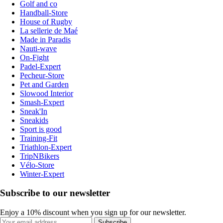
Golf and co
Handball-Store
House of Rugby
La sellerie de Maé
Made in Paradis
Nauti-wave
On-Fight
Padel-Expert
Pecheur-Store
Pet and Garden
Slowood Interior
Smash-Expert
Sneak'In
Sneakids
Sport is good
Training-Fit
Triathlon-Expert
TripNBikers
Vélo-Store
Winter-Expert
Subscribe to our newsletter
Enjoy a 10% discount when you sign up for our newsletter.
Subscribe